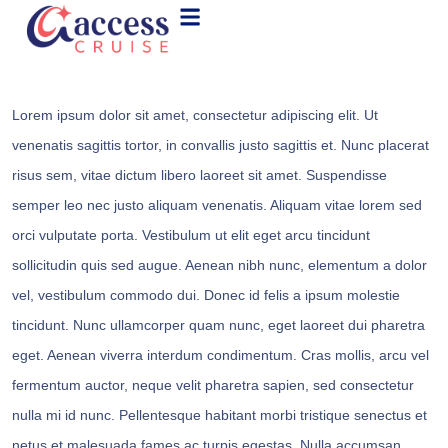
Lorem ipsum dolor sit amet, consectetur adipiscing elit. Ut
venenatis sagittis tortor, in convallis justo sagittis et. Nunc placerat
risus sem, vitae dictum libero laoreet sit amet. Suspendisse
semper leo nec justo aliquam venenatis. Aliquam vitae lorem sed
orci vulputate porta. Vestibulum ut elit eget arcu tincidunt
sollicitudin quis sed augue. Aenean nibh nunc, elementum a dolor
vel, vestibulum commodo dui. Donec id felis a ipsum molestie
tincidunt. Nunc ullamcorper quam nunc, eget laoreet dui pharetra
eget. Aenean viverra interdum condimentum. Cras mollis, arcu vel
fermentum auctor, neque velit pharetra sapien, sed consectetur
nulla mi id nunc. Pellentesque habitant morbi tristique senectus et
netus et malesuada fames ac turpis egestas. Nulla accumsan,