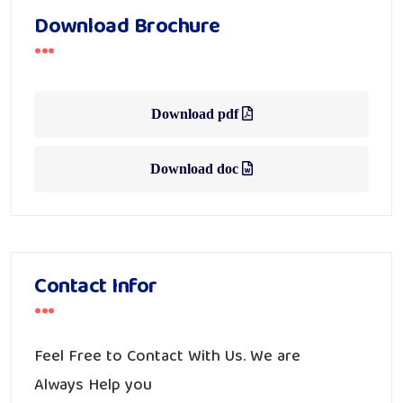
Download Brochure
Over 200+ Clients
Need Digital
Consultations
Download pdf
Download doc
Get Free Consulting
Contact Infor
Feel Free to Contact With Us. We are
Always Help you