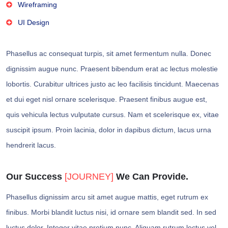
Wireframing
UI Design
Phasellus ac consequat turpis, sit amet fermentum nulla. Donec
dignissim augue nunc. Praesent bibendum erat ac lectus molestie
lobortis. Curabitur ultrices justo ac leo facilisis tincidunt. Maecenas
et dui eget nisl ornare scelerisque. Praesent finibus augue est,
quis vehicula lectus vulputate cursus. Nam et scelerisque ex, vitae
suscipit ipsum. Proin lacinia, dolor in dapibus dictum, lacus urna
hendrerit lacus.
Our Success
[JOURNEY]
We Can Provide.
Phasellus dignissim arcu sit amet augue mattis, eget rutrum ex
finibus. Morbi blandit luctus nisi, id ornare sem blandit sed. In sed
luctus dolor. Integer vitae pretium nunc. Aliquam rutrum lectus vel