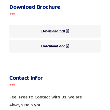
Download Brochure
Over 200+ Clients
Need Digital
Consultations
Download pdf
Download doc
Get Free Consulting
Contact Infor
Feel Free to Contact With Us. We are
Always Help you