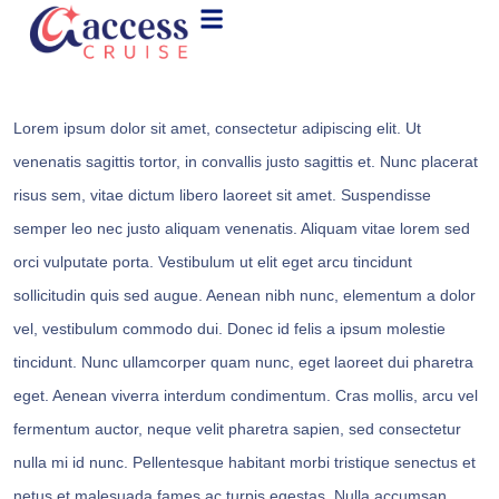
Lorem ipsum dolor sit amet, consectetur adipiscing elit. Ut
venenatis sagittis tortor, in convallis justo sagittis et. Nunc placerat
risus sem, vitae dictum libero laoreet sit amet. Suspendisse
semper leo nec justo aliquam venenatis. Aliquam vitae lorem sed
orci vulputate porta. Vestibulum ut elit eget arcu tincidunt
sollicitudin quis sed augue. Aenean nibh nunc, elementum a dolor
vel, vestibulum commodo dui. Donec id felis a ipsum molestie
tincidunt. Nunc ullamcorper quam nunc, eget laoreet dui pharetra
eget. Aenean viverra interdum condimentum. Cras mollis, arcu vel
fermentum auctor, neque velit pharetra sapien, sed consectetur
nulla mi id nunc. Pellentesque habitant morbi tristique senectus et
netus et malesuada fames ac turpis egestas. Nulla accumsan,