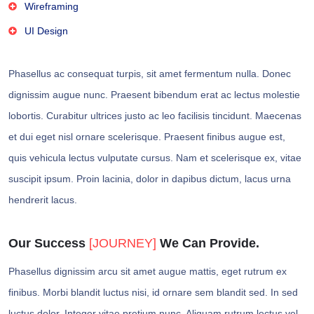
Wireframing
UI Design
Phasellus ac consequat turpis, sit amet fermentum nulla. Donec
dignissim augue nunc. Praesent bibendum erat ac lectus molestie
lobortis. Curabitur ultrices justo ac leo facilisis tincidunt. Maecenas
et dui eget nisl ornare scelerisque. Praesent finibus augue est,
quis vehicula lectus vulputate cursus. Nam et scelerisque ex, vitae
suscipit ipsum. Proin lacinia, dolor in dapibus dictum, lacus urna
hendrerit lacus.
Our Success
[JOURNEY]
We Can Provide.
Phasellus dignissim arcu sit amet augue mattis, eget rutrum ex
finibus. Morbi blandit luctus nisi, id ornare sem blandit sed. In sed
luctus dolor. Integer vitae pretium nunc. Aliquam rutrum lectus vel